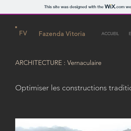
This site was designed with the
.com
web
FV
Fazenda Vitoria
ACCUEIL
ARCHITECTURE : Vernaculaire
Optimiser les constructions traditi