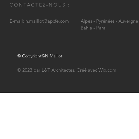
CONTACTEZ-NOUS :
E-mail:
n.maillot@apcfe.com
Alpes - Pyrénées - Auvergne
Bahia - Para
© Copyright©N.Maillot
© 2023 par L&T Architectes. Créé avec
Wix.com